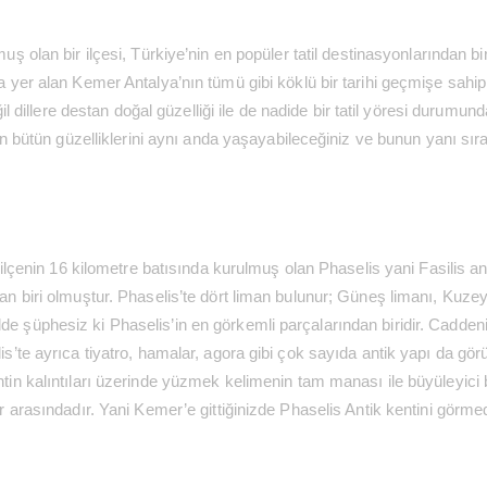
ş olan bir ilçesi, Türkiye’nin en popüler tatil destinasyonlarından biri
yer alan Kemer Antalya’nın tümü gibi köklü bir tarihi geçmişe sahip. 
ğil dillere destan doğal güzelliği ile de nadide bir tatil yöresi durum
 bütün güzelliklerini aynı anda yaşayabileceğiniz ve bunun yanı sıra ta
i ilçenin 16 kilometre batısında kurulmuş olan Phaselis yani Fasilis an
dan biri olmuştur. Phaselis’te dört liman bulunur; Güneş limanı, Kuz
e şüphesiz ki Phaselis’in en görkemli parçalarından biridir. Caddeni
is’te ayrıca tiyatro, hamalar, agora gibi çok sayıda antik yapı da gör
in kalıntıları üzerinde yüzmek kelimenin tam manası ile büyüleyici bi
ler arasındadır. Yani Kemer’e gittiğinizde Phaselis Antik kentini gör