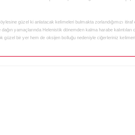
öylesine güzel ki anlatacak kelimeleri bulmakta zorlandığımızı itiraf 
r ve dağın yamaçlarında Helenistik dönemden kalma harabe kalıntıları 
ok güzel bir yer hem de oksijen bolluğu nedeniyle ciğerleriniz kelim