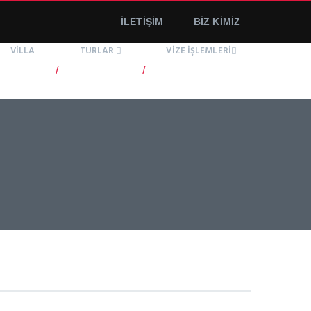
İLETİŞİM
BİZ KİMİZ
VİLLA
TURLAR
VİZE İŞLEMLERİ
/
/