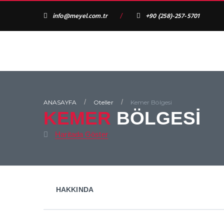
info@meyel.com.tr
/
+90 (258)-257-5701
/
/
ANASAYFA
Oteller
Kemer
Bölgesi
KEMER
BÖLGESİ
Haritada Göster
HAKKINDA