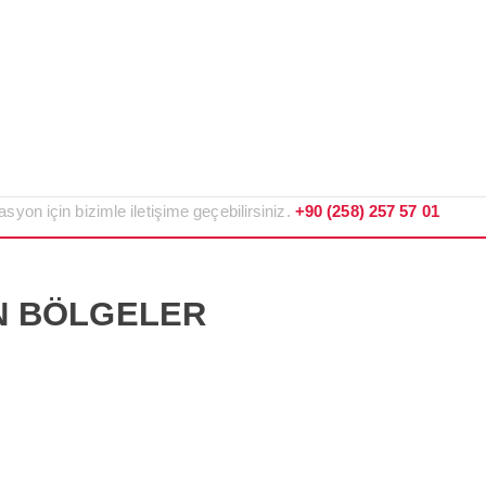
syon için bizimle iletişime geçebilirsiniz.
+90 (258) 257 57 01
N BÖLGELER