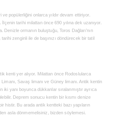
 ve popülerliğini onlarca yıldır devam ettiriyor.
İlçenin tarihi milattan önce 690 yılına dek uzanıyor.
unda. Denizle ormanın buluştuğu, Toros Dağları’nın
rihi zenginli ile de başınızı döndürecek bir tatil
tik kenti yer alıyor. Milattan önce Rodoslularca
ey Limanı, Savaş limanı ve Güney limanı. Antik kentin
n iki yanı boyunca dükkanlar sıralanmıştır ayrıca
ülebilir. Deprem sonucu kentin bir kısmı denize
r histir. Bu arada antik kentteki bazı yapıların
meden asla dönmemelisiniz, bizden söylemesi.