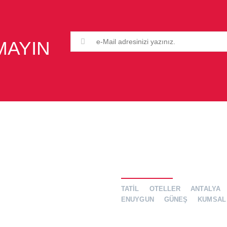
MAYIN
Etiketler
TATİL
OTELLER
ANTALYA
ENUYGUN
GÜNEŞ
KUMSAL