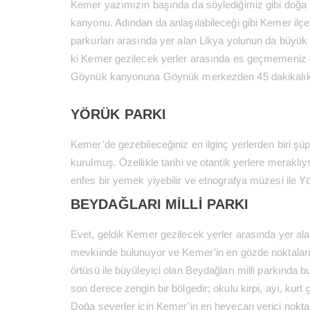
Kemer yazımızın başında da söylediğimiz gibi doğa il
kanyonu. Adından da anlaşılabileceği gibi Kemer ilç
parkurları arasında yer alan Likya yolunun da büyük b
ki Kemer gezilecek yerler arasında es geçmemeniz 
Göynük kanyonuna Göynük merkezden 45 dakikalık bir 
YÖRÜK PARKI
Kemer’de gezebileceğiniz en ilginç yerlerden biri şü
kurulmuş. Özellikle tarihi ve otantik yerlere meraklıy
enfes bir yemek yiyebilir ve etnografya müzesi ile 
BEYDAĞLARI MİLLİ PARKI
Evet, geldik Kemer gezilecek yerler arasında yer alan
mevkiinde bulunuyor ve Kemer’in en gözde noktalarından
örtüsü ile büyüleyici olan Beydağları milli parkında
son derece zengin bir bölgedir; okulu kirpi, ayı, kur
Doğa severler için Kemer’in en heyecan verici nokta