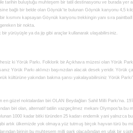
e tarihin buluştuğu muhteşem bir tatil destinasyonu ve burada yer a
esine bağlı bir belde olan Göynük’te bulunan Göynük kanyonu 4,5 ki
ir kısmını kapsayan Göynük kanyonu trekkingin yanı sıra paintball gib
gereken bir nokta.
yürüyüşle ya da jip gibi araçlar kullanarak ulaşabilirsiniz.
phesiz ki Yörük Parkı. Folklorik bir Açıkhava müzesi olan Yörük Park
sanız Yörük Parkı aklınızı başınızdan alacak desek yeridir. Yörük çadır
Yörük kültürüne yakından bakma şansı yakalayabilirsiniz Yörük Parkı
 en güzel noktalardan biri OLAN Beydağları Sahil Milli Parkı’na. 1972 
 biri olan, alternatif tatilin vazgeçilmez mekanı Olympos’ta bu milli 
 bulunan 1000 kadar bitki türünden 25 kadarı endemik yani yalnızca bu
t gibi artık ülkemizde yok olmaya yüz tutmuş birçok hayvan türü bu mil
larından birinin bu muhteşem milli park olacağından en ufak bir şüp