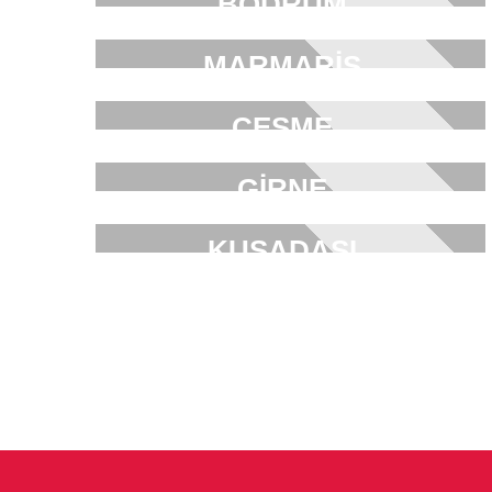
BODRUM
MARMARİS
ÇEŞME
GİRNE
KUŞADASI