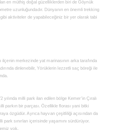
lan en müthiş doğal güzelliklerden biri de Göynük
lometre uzunluğundadır. Dünyanın en önemli trekking
i aktiviteler de yapabileceğiniz bir yer olarak tabi
ı ilçenin merkezinde yat marinasının arka tarafında
ında dinlenebilir, Yörüklerin lezzetli saç böreği ile
’nda.
yılında milli park ilan edilen bölge Kemer’in Çıralı
parkın bir parçası. Özellikle florası yani bitki
raya özgüdür. Ayrıca hayvan çeşitliliği açısından da
li park sınırları içerisinde yaşamını sürdürüyor.
hemiz yok.