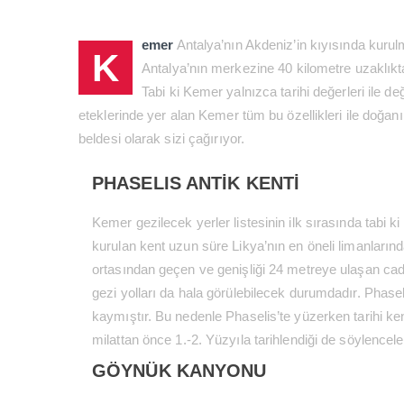
emer
Antalya’nın Akdeniz’in kıyısında kurulmu
K
Antalya’nın merkezine 40 kilometre uzaklıkta 
Tabi ki Kemer yalnızca tarihi değerleri ile de
eteklerinde yer alan Kemer tüm bu özellikleri ile doğanın
beldesi olarak sizi çağırıyor.
PHASELIS ANTİK KENTİ
Kemer gezilecek yerler listesinin ilk sırasında tabi k
kurulan kent uzun süre Likya’nın en öneli limanların
ortasından geçen ve genişliği 24 metreye ulaşan cadd
gezi yolları da hala görülebilecek durumdadır. Phasel
kaymıştır. Bu nedenle Phaselis’te yüzerken tarihi kent
milattan önce 1.-2. Yüzyıla tarihlendiği de söylence
GÖYNÜK KANYONU