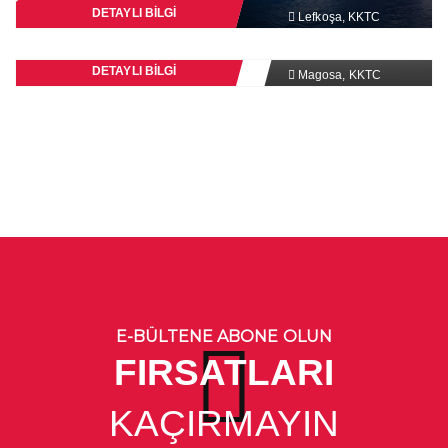
DETAYLI BİLGİ
Lefkoşa, KKTC
DETAYLI BİLGİ
Magosa, KKTC
MAGOSA BÖLGESİ
E-BÜLTENE ABONE OLUN
FIRSATLARI
KAÇIRMAYIN