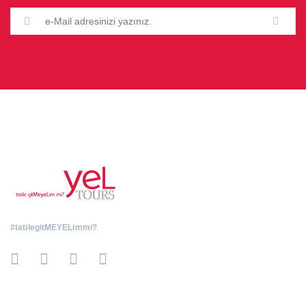
#tatilegitMEYELimmi?