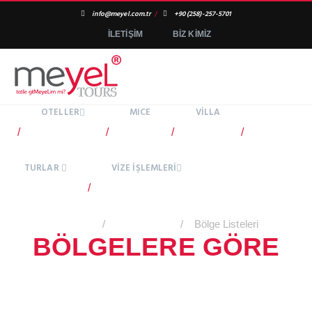
info@meyel.com.tr
/
+90 (258)-257-5701
İLETİŞİM
BİZ KİMİZ
OTELLER
MICE
VİLLA
/
/
/
/
TURLAR
VİZE İŞLEMLERİ
/
/
/
Bölge Listeleri
Anasayfa
Kıbrıs Otelleri
BÖLGELERE GÖRE
DAĞILIM